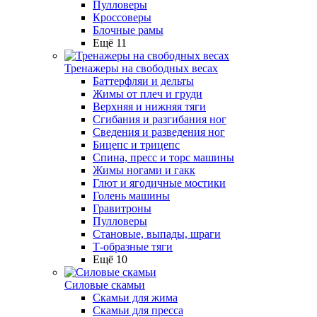
Пулловеры
Кроссоверы
Блочные рамы
Ещё 11
Тренажеры на свободных весах
Баттерфляи и дельты
Жимы от плеч и груди
Верхняя и нижняя тяги
Сгибания и разгибания ног
Сведения и разведения ног
Бицепс и трицепс
Спина, пресс и торс машины
Жимы ногами и гакк
Глют и ягодичные мостики
Голень машины
Гравитроны
Пулловеры
Становые, выпады, шраги
Т-образные тяги
Ещё 10
Силовые скамьи
Скамьи для жима
Скамьи для пресса