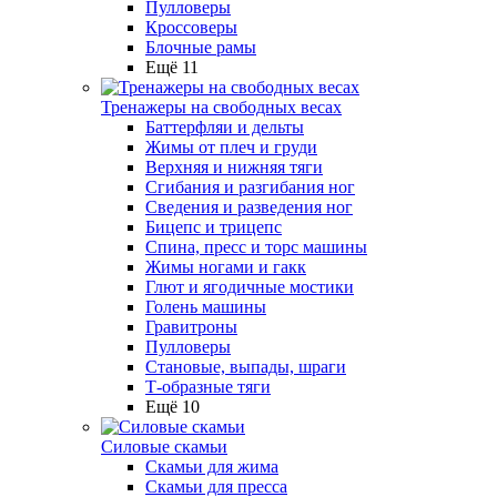
Пулловеры
Кроссоверы
Блочные рамы
Ещё 11
Тренажеры на свободных весах
Баттерфляи и дельты
Жимы от плеч и груди
Верхняя и нижняя тяги
Сгибания и разгибания ног
Сведения и разведения ног
Бицепс и трицепс
Спина, пресс и торс машины
Жимы ногами и гакк
Глют и ягодичные мостики
Голень машины
Гравитроны
Пулловеры
Становые, выпады, шраги
Т-образные тяги
Ещё 10
Силовые скамьи
Скамьи для жима
Скамьи для пресса