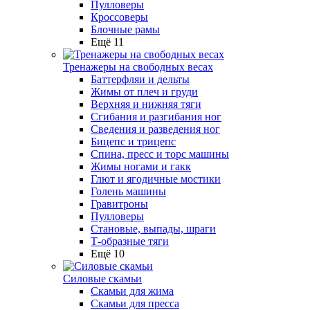
Пулловеры
Кроссоверы
Блочные рамы
Ещё 11
Тренажеры на свободных весах
Баттерфляи и дельты
Жимы от плеч и груди
Верхняя и нижняя тяги
Сгибания и разгибания ног
Сведения и разведения ног
Бицепс и трицепс
Спина, пресс и торс машины
Жимы ногами и гакк
Глют и ягодичные мостики
Голень машины
Гравитроны
Пулловеры
Становые, выпады, шраги
Т-образные тяги
Ещё 10
Силовые скамьи
Скамьи для жима
Скамьи для пресса