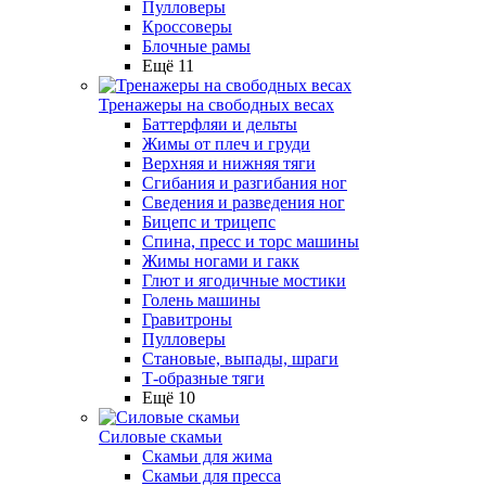
Пулловеры
Кроссоверы
Блочные рамы
Ещё 11
Тренажеры на свободных весах
Баттерфляи и дельты
Жимы от плеч и груди
Верхняя и нижняя тяги
Сгибания и разгибания ног
Сведения и разведения ног
Бицепс и трицепс
Спина, пресс и торс машины
Жимы ногами и гакк
Глют и ягодичные мостики
Голень машины
Гравитроны
Пулловеры
Становые, выпады, шраги
Т-образные тяги
Ещё 10
Силовые скамьи
Скамьи для жима
Скамьи для пресса