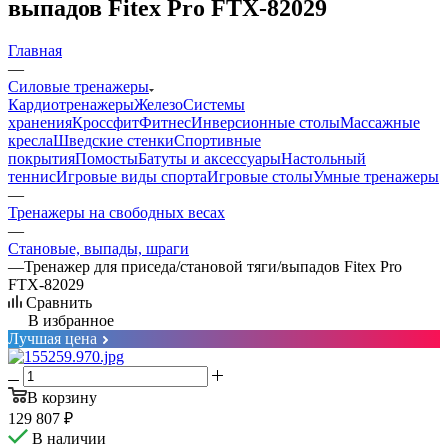
выпадов Fitex Pro FTX-82029
Главная
—
Силовые тренажеры
Кардиотренажеры
Железо
Системы
хранения
Кроссфит
Фитнес
Инверсионные столы
Массажные
кресла
Шведские стенки
Спортивные
покрытия
Помосты
Батуты и аксессуары
Настольный
теннис
Игровые виды спорта
Игровые столы
Умные тренажеры
—
Тренажеры на свободных весах
—
Становые, выпады, шраги
—
Тренажер для приседа/становой тяги/выпадов Fitex Pro
FTX-82029
Сравнить
В избранное
Лучшая цена
В корзину
129 807
₽
В наличии