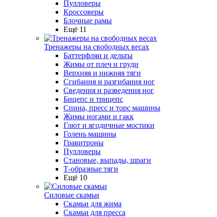
Пулловеры
Кроссоверы
Блочные рамы
Ещё 11
Тренажеры на свободных весах
Баттерфляи и дельты
Жимы от плеч и груди
Верхняя и нижняя тяги
Сгибания и разгибания ног
Сведения и разведения ног
Бицепс и трицепс
Спина, пресс и торс машины
Жимы ногами и гакк
Глют и ягодичные мостики
Голень машины
Гравитроны
Пулловеры
Становые, выпады, шраги
Т-образные тяги
Ещё 10
Силовые скамьи
Скамьи для жима
Скамьи для пресса