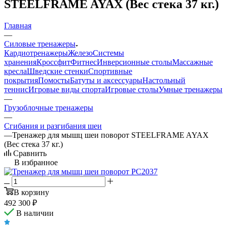
STEELFRAME AYAX (Вес стека 37 кг.)
Главная
—
Силовые тренажеры
Кардиотренажеры
Железо
Системы
хранения
Кроссфит
Фитнес
Инверсионные столы
Массажные
кресла
Шведские стенки
Спортивные
покрытия
Помосты
Батуты и аксессуары
Настольный
теннис
Игровые виды спорта
Игровые столы
Умные тренажеры
—
Грузоблочные тренажеры
—
Сгибания и разгибания шеи
—
Тренажер для мышц шеи поворот STEELFRAME AYAX
(Вес стека 37 кг.)
Сравнить
В избранное
В корзину
492 300
₽
В наличии