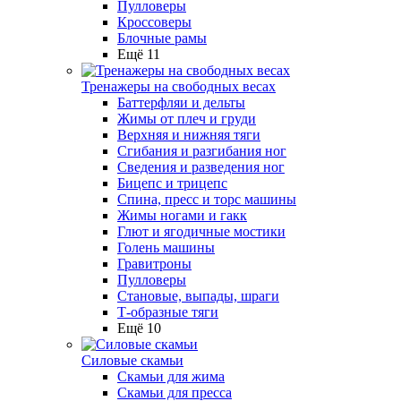
Пулловеры
Кроссоверы
Блочные рамы
Ещё 11
Тренажеры на свободных весах
Баттерфляи и дельты
Жимы от плеч и груди
Верхняя и нижняя тяги
Сгибания и разгибания ног
Сведения и разведения ног
Бицепс и трицепс
Спина, пресс и торс машины
Жимы ногами и гакк
Глют и ягодичные мостики
Голень машины
Гравитроны
Пулловеры
Становые, выпады, шраги
Т-образные тяги
Ещё 10
Силовые скамьи
Скамьи для жима
Скамьи для пресса