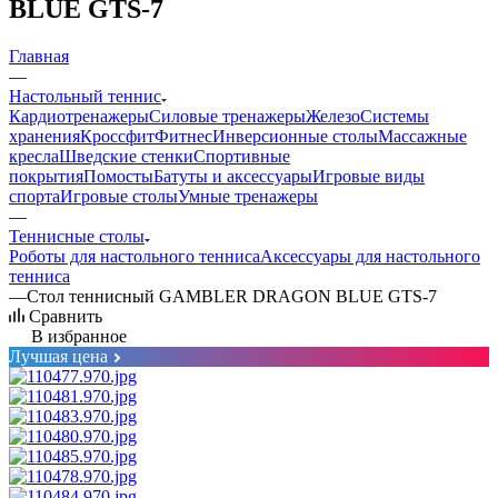
BLUE GTS-7
Главная
—
Настольный теннис
Кардиотренажеры
Силовые тренажеры
Железо
Системы
хранения
Кроссфит
Фитнес
Инверсионные столы
Массажные
кресла
Шведские стенки
Спортивные
покрытия
Помосты
Батуты и аксессуары
Игровые виды
спорта
Игровые столы
Умные тренажеры
—
Теннисные столы
Роботы для настольного тенниса
Аксессуары для настольного
тенниса
—
Стол теннисный GAMBLER DRAGON BLUE GTS-7
Сравнить
В избранное
Лучшая цена