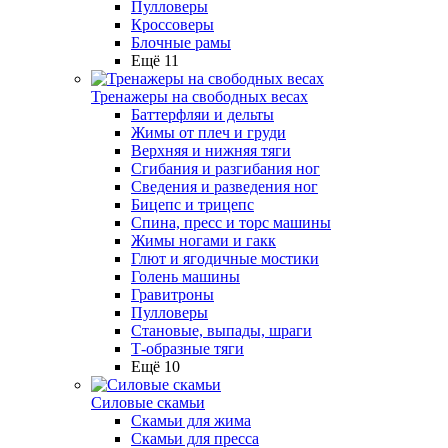
Пулловеры
Кроссоверы
Блочные рамы
Ещё 11
Тренажеры на свободных весах
Баттерфляи и дельты
Жимы от плеч и груди
Верхняя и нижняя тяги
Сгибания и разгибания ног
Сведения и разведения ног
Бицепс и трицепс
Спина, пресс и торс машины
Жимы ногами и гакк
Глют и ягодичные мостики
Голень машины
Гравитроны
Пулловеры
Становые, выпады, шраги
Т-образные тяги
Ещё 10
Силовые скамьи
Скамьи для жима
Скамьи для пресса