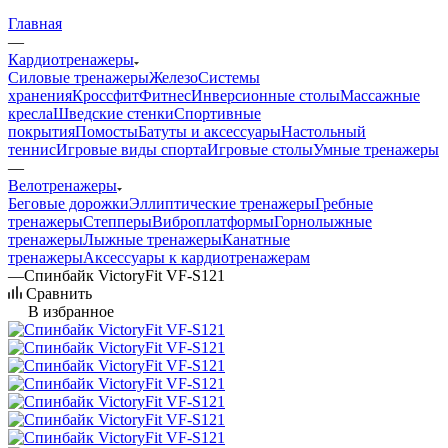
Главная
—
Кардиотренажеры
Силовые тренажеры
Железо
Системы
хранения
Кроссфит
Фитнес
Инверсионные столы
Массажные
кресла
Шведские стенки
Спортивные
покрытия
Помосты
Батуты и аксессуары
Настольный
теннис
Игровые виды спорта
Игровые столы
Умные тренажеры
—
Велотренажеры
Беговые дорожки
Эллиптические тренажеры
Гребные
тренажеры
Степперы
Виброплатформы
Горнолыжные
тренажеры
Лыжные тренажеры
Канатные
тренажеры
Аксессуары к кардиотренажерам
—
Спинбайк VictoryFit VF-S121
Сравнить
В избранное