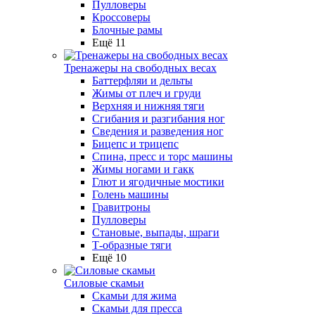
Пулловеры
Кроссоверы
Блочные рамы
Ещё 11
Тренажеры на свободных весах
Баттерфляи и дельты
Жимы от плеч и груди
Верхняя и нижняя тяги
Сгибания и разгибания ног
Сведения и разведения ног
Бицепс и трицепс
Спина, пресс и торс машины
Жимы ногами и гакк
Глют и ягодичные мостики
Голень машины
Гравитроны
Пулловеры
Становые, выпады, шраги
Т-образные тяги
Ещё 10
Силовые скамьи
Скамьи для жима
Скамьи для пресса