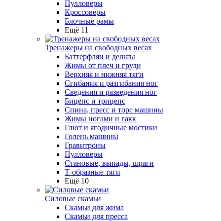
Пулловеры
Кроссоверы
Блочные рамы
Ещё 11
Тренажеры на свободных весах
Баттерфляи и дельты
Жимы от плеч и груди
Верхняя и нижняя тяги
Сгибания и разгибания ног
Сведения и разведения ног
Бицепс и трицепс
Спина, пресс и торс машины
Жимы ногами и гакк
Глют и ягодичные мостики
Голень машины
Гравитроны
Пулловеры
Становые, выпады, шраги
Т-образные тяги
Ещё 10
Силовые скамьи
Скамьи для жима
Скамьи для пресса