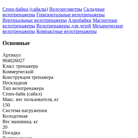
Спин-байки (сайклы)
Велоэргометры
Складные
велотренажеры
Горизонтальные велотренажеры
Вертикальные велотренажеры
Аэробайки
Магнитные
велотренажеры
Велотренажеры для детей
Механические
велотренажеры
Компактные велотренажеры
Основные
Артикул
904026027
Класс тренажера
Коммерческий
Конструкция тренажера
Нескладная
Тип велотренажера
Спин-байк (сайкл)
Макс. вес пользователя, кг
150
Система нагружения
Колодочная
Вес маховика, кг
20
Посадка