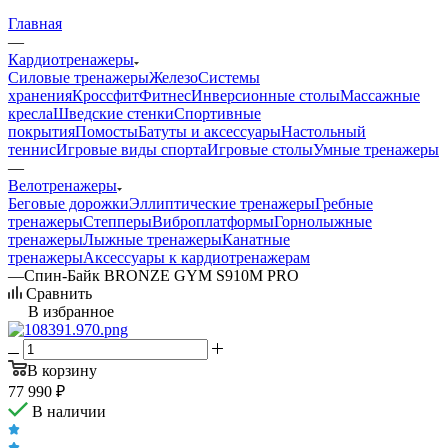
Главная
—
Кардиотренажеры
Силовые тренажеры
Железо
Системы
хранения
Кроссфит
Фитнес
Инверсионные столы
Массажные
кресла
Шведские стенки
Спортивные
покрытия
Помосты
Батуты и аксессуары
Настольный
теннис
Игровые виды спорта
Игровые столы
Умные тренажеры
—
Велотренажеры
Беговые дорожки
Эллиптические тренажеры
Гребные
тренажеры
Степперы
Виброплатформы
Горнолыжные
тренажеры
Лыжные тренажеры
Канатные
тренажеры
Аксессуары к кардиотренажерам
—
Спин-Байк BRONZE GYM S910M PRO
Сравнить
В избранное
В корзину
77 990
₽
В наличии