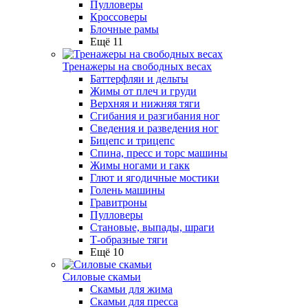
Пулловеры
Кроссоверы
Блочные рамы
Ещё 11
Тренажеры на свободных весах
Баттерфляи и дельты
Жимы от плеч и груди
Верхняя и нижняя тяги
Сгибания и разгибания ног
Сведения и разведения ног
Бицепс и трицепс
Спина, пресс и торс машины
Жимы ногами и гакк
Глют и ягодичные мостики
Голень машины
Гравитроны
Пулловеры
Становые, выпады, шраги
Т-образные тяги
Ещё 10
Силовые скамьи
Скамьи для жима
Скамьи для пресса