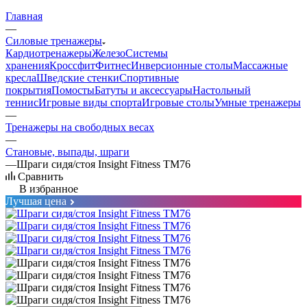
Главная
—
Силовые тренажеры
Кардиотренажеры
Железо
Системы
хранения
Кроссфит
Фитнес
Инверсионные столы
Массажные
кресла
Шведские стенки
Спортивные
покрытия
Помосты
Батуты и аксессуары
Настольный
теннис
Игровые виды спорта
Игровые столы
Умные тренажеры
—
Тренажеры на свободных весах
—
Становые, выпады, шраги
—
Шраги сидя/стоя Insight Fitness TM76
Сравнить
В избранное
Лучшая цена