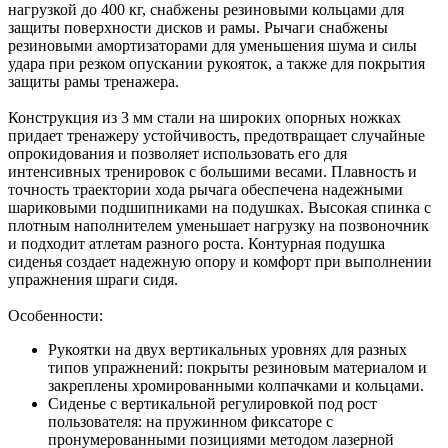
нагрузкой до 400 кг, снабжены резиновыми кольцами для
защиты поверхности дисков и рамы. Рычаги снабжены
резиновыми амортизаторами для уменьшения шума и силы
удара при резком опускании рукояток, а также для покрытия
защиты рамы тренажера.
Конструкция из 3 мм стали на широких опорных ножках
придает тренажеру устойчивость, предотвращает случайные
опрокидования и позволяет использовать его для
интенсивных тренировок с большими весами. Плавность и
точность траектории хода рычага обеспечена надежными
шариковыми подшипниками на подушках. Высокая спинка с
плотным наполнителем уменьшает нагрузку на позвоночник
и подходит атлетам разного роста. Контурная подушка
сиденья создает надежную опору и комфорт при выполнении
упражнения шраги сидя.
Особенности:
Рукоятки на двух вертикальных уровнях для разных
типов упражнений: покрыты резиновым материалом и
закреплены хромированными колпачками и кольцами.
Сиденье с вертикальной регулировкой под рост
пользователя: на пружинном фиксаторе с
пронумерованными позициями методом лазерной