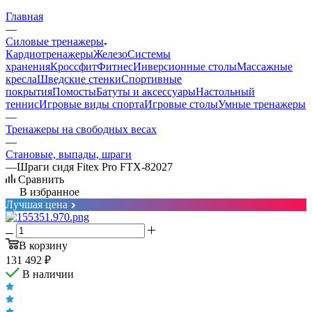
Главная
—
Силовые тренажеры
Кардиотренажеры
Железо
Системы
хранения
Кроссфит
Фитнес
Инверсионные столы
Массажные
кресла
Шведские стенки
Спортивные
покрытия
Помосты
Батуты и аксессуары
Настольный
теннис
Игровые виды спорта
Игровые столы
Умные тренажеры
—
Тренажеры на свободных весах
—
Становые, выпады, шраги
—
Шраги сидя Fitex Pro FTX-82027
Сравнить
В избранное
Лучшая цена
В корзину
131 492
₽
В наличии