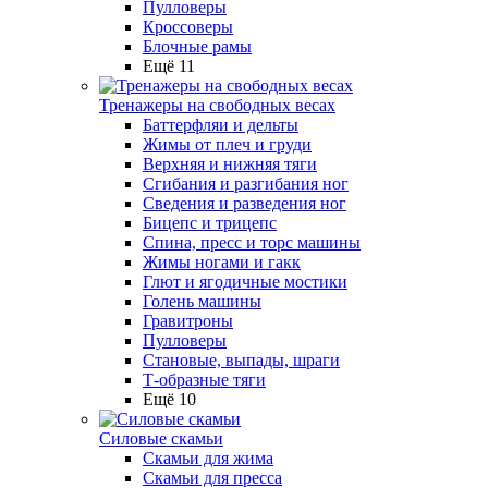
Пулловеры
Кроссоверы
Блочные рамы
Ещё 11
Тренажеры на свободных весах
Баттерфляи и дельты
Жимы от плеч и груди
Верхняя и нижняя тяги
Сгибания и разгибания ног
Сведения и разведения ног
Бицепс и трицепс
Спина, пресс и торс машины
Жимы ногами и гакк
Глют и ягодичные мостики
Голень машины
Гравитроны
Пулловеры
Становые, выпады, шраги
Т-образные тяги
Ещё 10
Силовые скамьи
Скамьи для жима
Скамьи для пресса