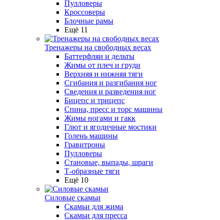
Пулловеры
Кроссоверы
Блочные рамы
Ещё 11
Тренажеры на свободных весах
Баттерфляи и дельты
Жимы от плеч и груди
Верхняя и нижняя тяги
Сгибания и разгибания ног
Сведения и разведения ног
Бицепс и трицепс
Спина, пресс и торс машины
Жимы ногами и гакк
Глют и ягодичные мостики
Голень машины
Гравитроны
Пулловеры
Становые, выпады, шраги
Т-образные тяги
Ещё 10
Силовые скамьи
Скамьи для жима
Скамьи для пресса