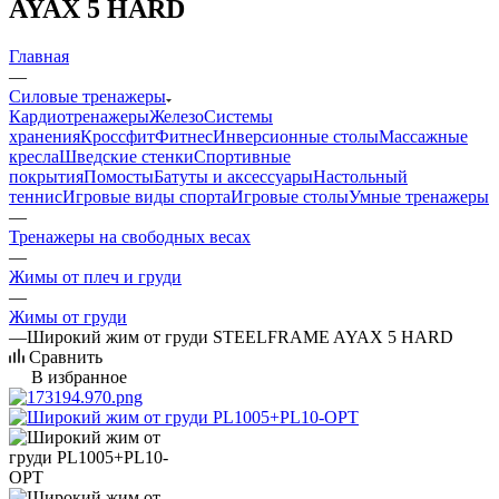
AYAX 5 HARD
Главная
—
Силовые тренажеры
Кардиотренажеры
Железо
Системы
хранения
Кроссфит
Фитнес
Инверсионные столы
Массажные
кресла
Шведские стенки
Спортивные
покрытия
Помосты
Батуты и аксессуары
Настольный
теннис
Игровые виды спорта
Игровые столы
Умные тренажеры
—
Тренажеры на свободных весах
—
Жимы от плеч и груди
—
Жимы от груди
—
Широкий жим от груди STEELFRAME AYAX 5 HARD
Сравнить
В избранное