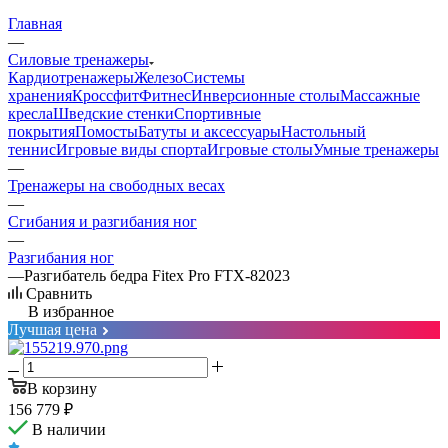
Главная
—
Силовые тренажеры
Кардиотренажеры
Железо
Системы
хранения
Кроссфит
Фитнес
Инверсионные столы
Массажные
кресла
Шведские стенки
Спортивные
покрытия
Помосты
Батуты и аксессуары
Настольный
теннис
Игровые виды спорта
Игровые столы
Умные тренажеры
—
Тренажеры на свободных весах
—
Сгибания и разгибания ног
—
Разгибания ног
—
Разгибатель бедра Fitex Pro FTX-82023
Сравнить
В избранное
Лучшая цена
В корзину
156 779
₽
В наличии