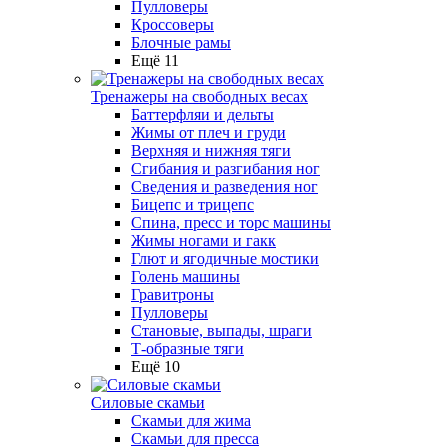
Пулловеры
Кроссоверы
Блочные рамы
Ещё 11
Тренажеры на свободных весах
Баттерфляи и дельты
Жимы от плеч и груди
Верхняя и нижняя тяги
Сгибания и разгибания ног
Сведения и разведения ног
Бицепс и трицепс
Спина, пресс и торс машины
Жимы ногами и гакк
Глют и ягодичные мостики
Голень машины
Гравитроны
Пулловеры
Становые, выпады, шраги
Т-образные тяги
Ещё 10
Силовые скамьи
Скамьи для жима
Скамьи для пресса