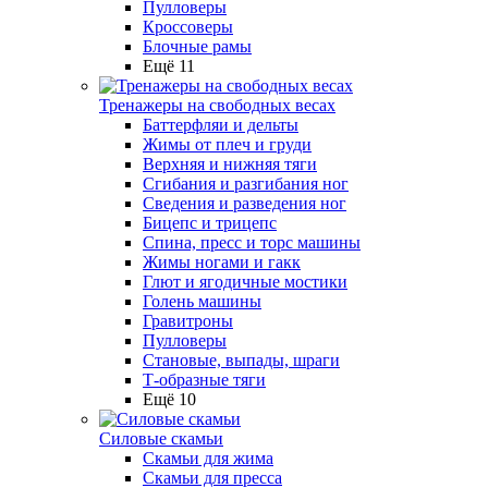
Пулловеры
Кроссоверы
Блочные рамы
Ещё 11
Тренажеры на свободных весах
Баттерфляи и дельты
Жимы от плеч и груди
Верхняя и нижняя тяги
Сгибания и разгибания ног
Сведения и разведения ног
Бицепс и трицепс
Спина, пресс и торс машины
Жимы ногами и гакк
Глют и ягодичные мостики
Голень машины
Гравитроны
Пулловеры
Становые, выпады, шраги
Т-образные тяги
Ещё 10
Силовые скамьи
Скамьи для жима
Скамьи для пресса