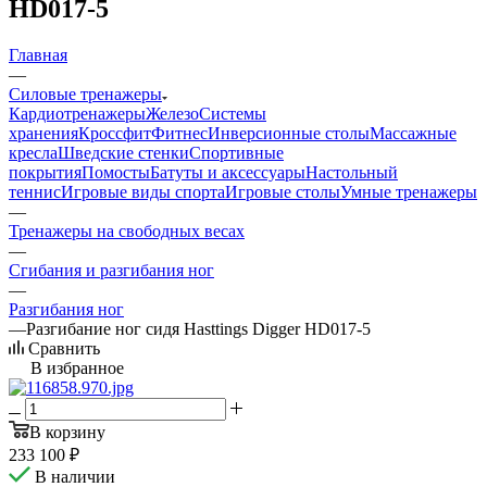
HD017-5
Главная
—
Силовые тренажеры
Кардиотренажеры
Железо
Системы
хранения
Кроссфит
Фитнес
Инверсионные столы
Массажные
кресла
Шведские стенки
Спортивные
покрытия
Помосты
Батуты и аксессуары
Настольный
теннис
Игровые виды спорта
Игровые столы
Умные тренажеры
—
Тренажеры на свободных весах
—
Сгибания и разгибания ног
—
Разгибания ног
—
Разгибание ног сидя Hasttings Digger HD017-5
Сравнить
В избранное
В корзину
233 100
₽
В наличии