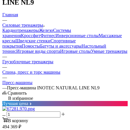
LINE NL9
Главная
—
Силовые тренажеры
Кардиотренажеры
Железо
Системы
хранения
Кроссфит
Фитнес
Инверсионные столы
Массажные
кресла
Шведские стенки
Спортивные
покрытия
Помосты
Батуты и аксессуары
Настольный
теннис
Игровые виды спорта
Игровые столы
Умные тренажеры
—
Грузоблочные тренажеры
—
Спина, пресс и торс машины
—
Пресс-машины
—
Пресс-машина INOTEC NATURAL LINE NL9
Сравнить
В избранное
Лучшая цена
В корзину
494 369
₽