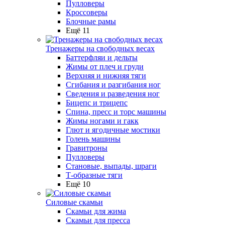
Пулловеры
Кроссоверы
Блочные рамы
Ещё 11
Тренажеры на свободных весах
Баттерфляи и дельты
Жимы от плеч и груди
Верхняя и нижняя тяги
Сгибания и разгибания ног
Сведения и разведения ног
Бицепс и трицепс
Спина, пресс и торс машины
Жимы ногами и гакк
Глют и ягодичные мостики
Голень машины
Гравитроны
Пулловеры
Становые, выпады, шраги
Т-образные тяги
Ещё 10
Силовые скамьи
Скамьи для жима
Скамьи для пресса