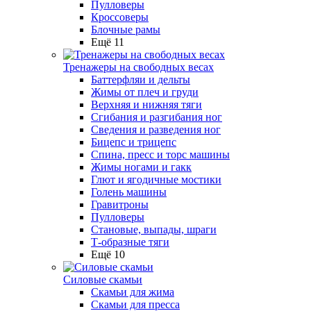
Пулловеры
Кроссоверы
Блочные рамы
Ещё 11
Тренажеры на свободных весах
Баттерфляи и дельты
Жимы от плеч и груди
Верхняя и нижняя тяги
Сгибания и разгибания ног
Сведения и разведения ног
Бицепс и трицепс
Спина, пресс и торс машины
Жимы ногами и гакк
Глют и ягодичные мостики
Голень машины
Гравитроны
Пулловеры
Становые, выпады, шраги
Т-образные тяги
Ещё 10
Силовые скамьи
Скамьи для жима
Скамьи для пресса