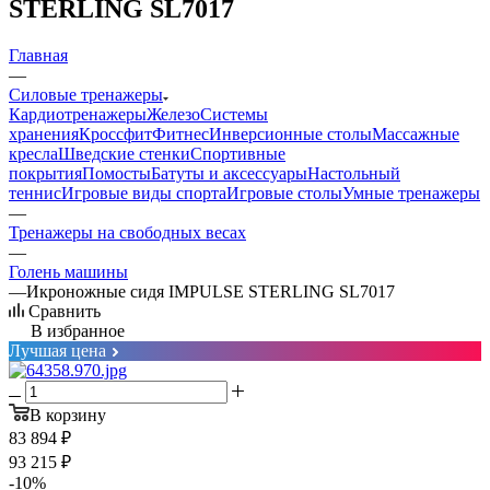
STERLING SL7017
Главная
—
Силовые тренажеры
Кардиотренажеры
Железо
Системы
хранения
Кроссфит
Фитнес
Инверсионные столы
Массажные
кресла
Шведские стенки
Спортивные
покрытия
Помосты
Батуты и аксессуары
Настольный
теннис
Игровые виды спорта
Игровые столы
Умные тренажеры
—
Тренажеры на свободных весах
—
Голень машины
—
Икроножные сидя IMPULSE STERLING SL7017
Сравнить
В избранное
Лучшая цена
В корзину
83 894
₽
93 215
₽
-
10
%