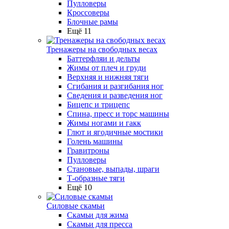
Пулловеры
Кроссоверы
Блочные рамы
Ещё 11
Тренажеры на свободных весах
Баттерфляи и дельты
Жимы от плеч и груди
Верхняя и нижняя тяги
Сгибания и разгибания ног
Сведения и разведения ног
Бицепс и трицепс
Спина, пресс и торс машины
Жимы ногами и гакк
Глют и ягодичные мостики
Голень машины
Гравитроны
Пулловеры
Становые, выпады, шраги
Т-образные тяги
Ещё 10
Силовые скамьи
Скамьи для жима
Скамьи для пресса