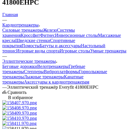
41800EHPC
Главная
—
Кардиотренажеры
Силовые тренажеры
Железо
Системы
хранения
Кроссфит
Фитнес
Инверсионные столы
Массажные
кресла
Шведские стенки
Спортивные
покрытия
Помосты
Батуты и аксессуары
Настольный
теннис
Игровые виды спорта
Игровые столы
Умные тренажеры
—
Эллиптические тренажеры
Беговые дорожки
Велотренажеры
Гребные
тренажеры
Степперы
Виброплатформы
Горнолыжные
тренажеры
Лыжные тренажеры
Канатные
тренажеры
Аксессуары к кардиотренажерам
—
Эллиптический тренажёр Everyfit 41800EHPC
Сравнить
В избранное