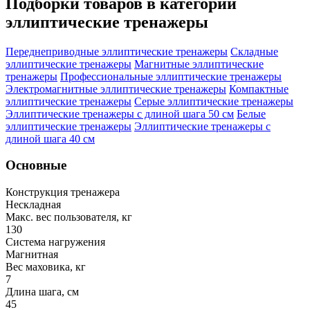
Подборки товаров в категории
эллиптические тренажеры
Переднеприводные эллиптические тренажеры
Складные
эллиптические тренажеры
Магнитные эллиптические
тренажеры
Профессиональные эллиптические тренажеры
Электромагнитные эллиптические тренажеры
Компактные
эллиптические тренажеры
Серые эллиптические тренажеры
Эллиптические тренажеры с длиной шага 50 см
Белые
эллиптические тренажеры
Эллиптические тренажеры с
длиной шага 40 см
Основные
Конструкция тренажера
Нескладная
Макс. вес пользователя, кг
130
Система нагружения
Магнитная
Вес маховика, кг
7
Длина шага, см
45