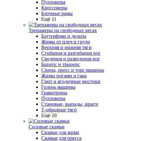
Пулловеры
Кроссоверы
Блочные рамы
Ещё 11
Тренажеры на свободных весах
Баттерфляи и дельты
Жимы от плеч и груди
Верхняя и нижняя тяги
Сгибания и разгибания ног
Сведения и разведения ног
Бицепс и трицепс
Спина, пресс и торс машины
Жимы ногами и гакк
Глют и ягодичные мостики
Голень машины
Гравитроны
Пулловеры
Становые, выпады, шраги
Т-образные тяги
Ещё 10
Силовые скамьи
Скамьи для жима
Скамьи для пресса