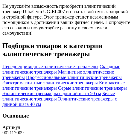
Не упускайте возможность приобрести эллиптический
тренажер UltraGym UG-EL007 и начать свой путь к здоровой
и стройной фигуре. Этот тренажер станет незаменимым
помощником в достижении ваших фитнес-целей. Попробуйте
его сегодня и почувствуйте разницу в своем теле и
самочувствии!
Подборки товаров в категории
эллиптические тренажеры
Переднеприводные эллиптические тренажеры
Складные
эллиптические тренажеры
Магнитные эллиптические
тренажеры
Профессиональные эллиптические тренажеры
Электромагнитные эллиптические тренажеры
Компактные
эллиптические тренажеры
Серые эллиптические тренажеры
Эллиптические тренажеры с длиной шага 50 см
Белые
эллиптические тренажеры
Эллиптические тренажеры с
длиной шага 40 см
Основные
Артикул
902117009