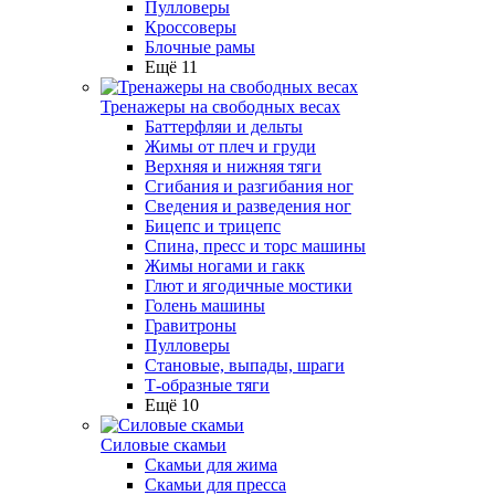
Пулловеры
Кроссоверы
Блочные рамы
Ещё 11
Тренажеры на свободных весах
Баттерфляи и дельты
Жимы от плеч и груди
Верхняя и нижняя тяги
Сгибания и разгибания ног
Сведения и разведения ног
Бицепс и трицепс
Спина, пресс и торс машины
Жимы ногами и гакк
Глют и ягодичные мостики
Голень машины
Гравитроны
Пулловеры
Становые, выпады, шраги
Т-образные тяги
Ещё 10
Силовые скамьи
Скамьи для жима
Скамьи для пресса