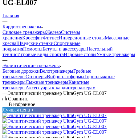
UG-EL007
Главная
—
Кардиотренажеры
Силовые тренажеры
Железо
Системы
хранения
Кроссфит
Фитнес
Инверсионные столы
Массажные
кресла
Шведские стенки
Спортивные
покрытия
Помосты
Батуты и аксессуары
Настольный
теннис
Игровые виды спорта
Игровые столы
Умные тренажеры
—
Эллиптические тренажеры
Беговые дорожки
Велотренажеры
Гребные
тренажеры
Степперы
Виброплатформы
Горнолыжные
тренажеры
Лыжные тренажеры
Канатные
тренажеры
Аксессуары к кардиотренажерам
—
Эллиптический тренажер UltraGym UG-EL007
Сравнить
В избранное
Лучшая цена