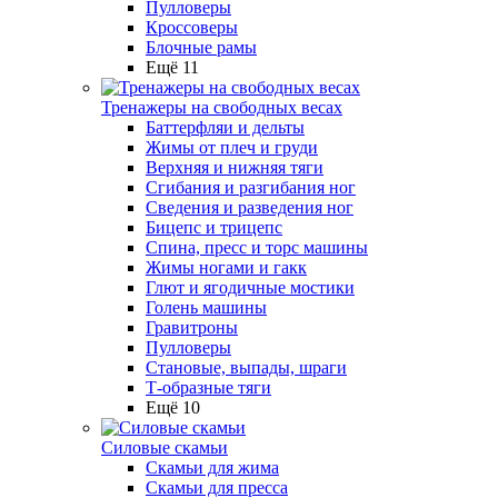
Пулловеры
Кроссоверы
Блочные рамы
Ещё 11
Тренажеры на свободных весах
Баттерфляи и дельты
Жимы от плеч и груди
Верхняя и нижняя тяги
Сгибания и разгибания ног
Сведения и разведения ног
Бицепс и трицепс
Спина, пресс и торс машины
Жимы ногами и гакк
Глют и ягодичные мостики
Голень машины
Гравитроны
Пулловеры
Становые, выпады, шраги
Т-образные тяги
Ещё 10
Силовые скамьи
Скамьи для жима
Скамьи для пресса