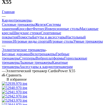
X55
Главная
—
Кардиотренажеры
Силовые тренажеры
Железо
Системы
хранения
Кроссфит
Фитнес
Инверсионные столы
Массажные
кресла
Шведские стенки
Спортивные
покрытия
Помосты
Батуты и аксессуары
Настольный
теннис
Игровые виды спорта
Игровые столы
Умные тренажеры
—
Эллиптические тренажеры
Беговые дорожки
Велотренажеры
Гребные
тренажеры
Степперы
Виброплатформы
Горнолыжные
тренажеры
Лыжные тренажеры
Канатные
тренажеры
Аксессуары к кардиотренажерам
—
Эллиптический тренажер CardioPower X55
Сравнить
В избранное