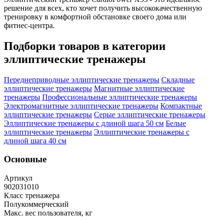
решение для всех, кто хочет получить высококачественную
тренировку в комфортной обстановке своего дома или
фитнес-центра.
Подборки товаров в категории
эллиптические тренажеры
Переднеприводные эллиптические тренажеры
Складные
эллиптические тренажеры
Магнитные эллиптические
тренажеры
Профессиональные эллиптические тренажеры
Электромагнитные эллиптические тренажеры
Компактные
эллиптические тренажеры
Серые эллиптические тренажеры
Эллиптические тренажеры с длиной шага 50 см
Белые
эллиптические тренажеры
Эллиптические тренажеры с
длиной шага 40 см
Основные
Артикул
902031010
Класс тренажера
Полукоммерческий
Макс. вес пользователя, кг