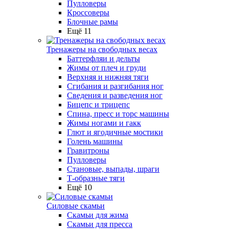
Пулловеры
Кроссоверы
Блочные рамы
Ещё 11
Тренажеры на свободных весах
Баттерфляи и дельты
Жимы от плеч и груди
Верхняя и нижняя тяги
Сгибания и разгибания ног
Сведения и разведения ног
Бицепс и трицепс
Спина, пресс и торс машины
Жимы ногами и гакк
Глют и ягодичные мостики
Голень машины
Гравитроны
Пулловеры
Становые, выпады, шраги
Т-образные тяги
Ещё 10
Силовые скамьи
Скамьи для жима
Скамьи для пресса