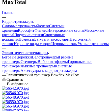
MaxTotal
Главная
—
Кардиотренажеры
Силовые тренажеры
Железо
Системы
хранения
Кроссфит
Фитнес
Инверсионные столы
Массажные
кресла
Шведские стенки
Спортивные
покрытия
Помосты
Батуты и аксессуары
Настольный
теннис
Игровые виды спорта
Игровые столы
Умные тренажеры
—
Эллиптические тренажеры
Беговые дорожки
Велотренажеры
Гребные
тренажеры
Степперы
Виброплатформы
Горнолыжные
тренажеры
Лыжные тренажеры
Канатные
тренажеры
Аксессуары к кардиотренажерам
—
Эллиптический тренажер Bowflex MaxTotal
Сравнить
В избранное