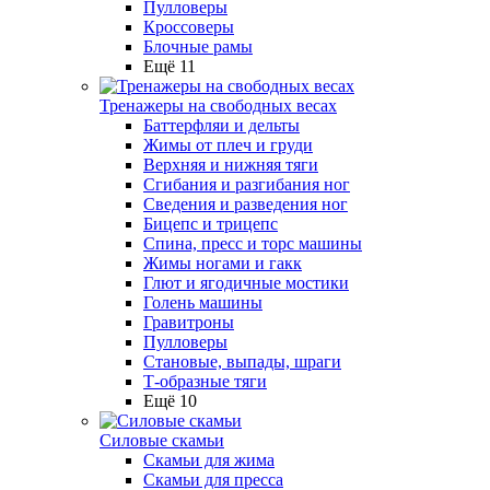
Пулловеры
Кроссоверы
Блочные рамы
Ещё 11
Тренажеры на свободных весах
Баттерфляи и дельты
Жимы от плеч и груди
Верхняя и нижняя тяги
Сгибания и разгибания ног
Сведения и разведения ног
Бицепс и трицепс
Спина, пресс и торс машины
Жимы ногами и гакк
Глют и ягодичные мостики
Голень машины
Гравитроны
Пулловеры
Становые, выпады, шраги
Т-образные тяги
Ещё 10
Силовые скамьи
Скамьи для жима
Скамьи для пресса