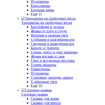
Пулловеры
Кроссоверы
Блочные рамы
Ещё 11
Тренажеры на свободных весах
Баттерфляи и дельты
Жимы от плеч и груди
Верхняя и нижняя тяги
Сгибания и разгибания ног
Сведения и разведения ног
Бицепс и трицепс
Спина, пресс и торс машины
Жимы ногами и гакк
Глют и ягодичные мостики
Голень машины
Гравитроны
Пулловеры
Становые, выпады, шраги
Т-образные тяги
Ещё 10
Силовые скамьи
Скамьи для жима
Скамьи для пресса