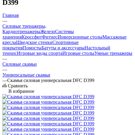
D399
Главная
—
Силовые тренажеры
Кардиотренажеры
Железо
Системы
хранения
Кроссфит
Фитнес
Инверсионные столы
Массажные
кресла
Шведские стенки
Спортивные
покрытия
Помосты
Батуты и аксессуары
Настольный
теннис
Игровые виды спорта
Игровые столы
Умные тренажеры
—
Силовые скамьи
—
Универсальные скамьи
—
Скамья силовая универсальная DFC D399
Сравнить
В избранное