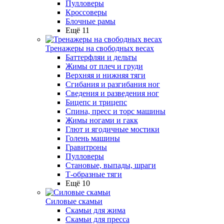
Пулловеры
Кроссоверы
Блочные рамы
Ещё 11
Тренажеры на свободных весах
Баттерфляи и дельты
Жимы от плеч и груди
Верхняя и нижняя тяги
Сгибания и разгибания ног
Сведения и разведения ног
Бицепс и трицепс
Спина, пресс и торс машины
Жимы ногами и гакк
Глют и ягодичные мостики
Голень машины
Гравитроны
Пулловеры
Становые, выпады, шраги
Т-образные тяги
Ещё 10
Силовые скамьи
Скамьи для жима
Скамьи для пресса