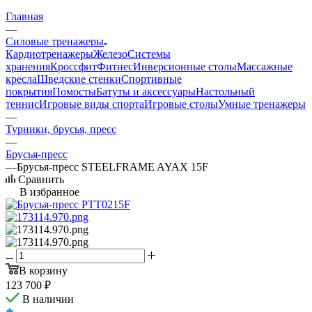
Главная
—
Силовые тренажеры
Кардиотренажеры
Железо
Системы
хранения
Кроссфит
Фитнес
Инверсионные столы
Массажные
кресла
Шведские стенки
Спортивные
покрытия
Помосты
Батуты и аксессуары
Настольный
теннис
Игровые виды спорта
Игровые столы
Умные тренажеры
—
Турники, брусья, пресс
—
Брусья-пресс
—
Брусья-пресс STEELFRAME AYAX 15F
Сравнить
В избранное
В корзину
123 700
₽
В наличии