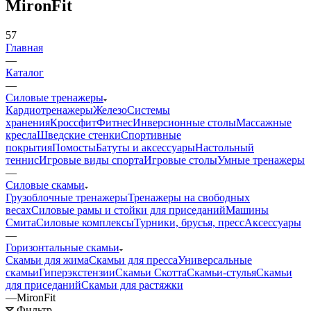
MironFit
57
Главная
—
Каталог
—
Силовые тренажеры
Кардиотренажеры
Железо
Системы
хранения
Кроссфит
Фитнес
Инверсионные столы
Массажные
кресла
Шведские стенки
Спортивные
покрытия
Помосты
Батуты и аксессуары
Настольный
теннис
Игровые виды спорта
Игровые столы
Умные тренажеры
—
Силовые скамьи
Грузоблочные тренажеры
Тренажеры на свободных
весах
Силовые рамы и стойки для приседаний
Машины
Смита
Силовые комплексы
Турники, брусья, пресс
Аксессуары
—
Горизонтальные скамьи
Скамьи для жима
Скамьи для пресса
Универсальные
скамьи
Гиперэкстензии
Скамьи Скотта
Скамьи-стулья
Скамьи
для приседаний
Скамьи для растяжки
—
MironFit
Фильтр