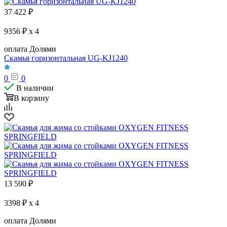
37 422
₽
9356 ₽ x 4
оплата Долями
Скамья горизонтальная UG-KJ1240
0
0
В наличии
В корзину
13 590
₽
3398 ₽ x 4
оплата Долями