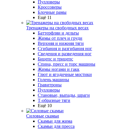
Пулловеры
Кроссоверы
Блочные рамы
Ещё 11
Тренажеры на свободных весах
Баттерфляи и дельты
Жимы от плеч и груди
Верхняя и нижняя тяги
Сгибания и разгибания ног
Сведения и разведения ног
Бицепс и трицепс
Спина, пресс и торс машины
Жимы ногами и гакк
Глют и ягодичные мостики
Голень машины
Гравитроны
Пулловеры
Становые, выпады, шраги
Т-образные тяги
Ещё 10
Силовые скамьи
Скамьи для жима
Скамьи для пресса