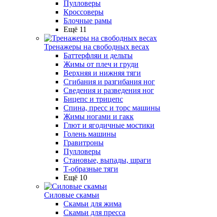
Пулловеры
Кроссоверы
Блочные рамы
Ещё 11
Тренажеры на свободных весах
Баттерфляи и дельты
Жимы от плеч и груди
Верхняя и нижняя тяги
Сгибания и разгибания ног
Сведения и разведения ног
Бицепс и трицепс
Спина, пресс и торс машины
Жимы ногами и гакк
Глют и ягодичные мостики
Голень машины
Гравитроны
Пулловеры
Становые, выпады, шраги
Т-образные тяги
Ещё 10
Силовые скамьи
Скамьи для жима
Скамьи для пресса