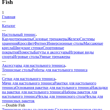
Fish
1
Главная
—
Каталог
—
Настольный теннис
Кардиотренажеры
Силовые тренажеры
Железо
Системы
хранения
Кроссфит
Фитнес
Инверсионные столы
Массажные
кресла
Шведские стенки
Спортивные
покрытия
Помосты
Батуты и аксессуары
Игровые виды
спорта
Игровые столы
Умные тренажеры
—
Аксессуары для настольного тенниса
Теннисные столы
Роботы для настольного тенниса
—
Сетки для настольного тенниса
Мячи для настольного тенниса
Ракетки для настольного
тенниса
Основания ракетки для настольного тенниса
Накладки
на ракетки для настольного тенниса
Наборы ракеток для
настольного тенниса
Чехлы для теннисного стола
Чехлы для
теннисных ракеток
—
Double Fish
Теннисные столы со скидками
Складные теннисные столы