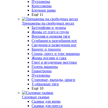
Пулловеры
Кроссоверы
Блочные рамы
Ещё 11
Тренажеры на свободных весах
Баттерфляи и дельты
Жимы от плеч и груди
Верхняя и нижняя тяги
Сгибания и разгибания ног
Сведения и разведения ног
Бицепс и трицепс
Спина, пресс и торс машины
Жимы ногами и гакк
Глют и ягодичные мостики
Голень машины
Гравитроны
Пулловеры
Становые, выпады, шраги
Т-образные тяги
Ещё 10
Силовые скамьи
Скамьи для жима
Скамьи для пресса