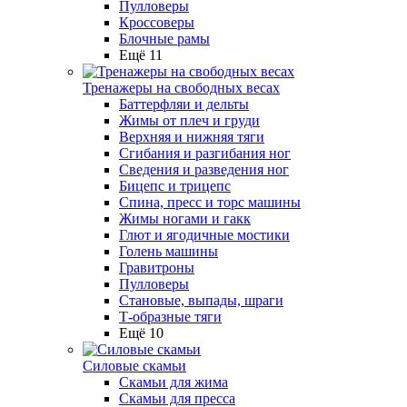
Пулловеры
Кроссоверы
Блочные рамы
Ещё 11
Тренажеры на свободных весах
Баттерфляи и дельты
Жимы от плеч и груди
Верхняя и нижняя тяги
Сгибания и разгибания ног
Сведения и разведения ног
Бицепс и трицепс
Спина, пресс и торс машины
Жимы ногами и гакк
Глют и ягодичные мостики
Голень машины
Гравитроны
Пулловеры
Становые, выпады, шраги
Т-образные тяги
Ещё 10
Силовые скамьи
Скамьи для жима
Скамьи для пресса