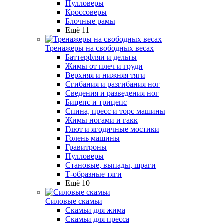
Пулловеры
Кроссоверы
Блочные рамы
Ещё 11
Тренажеры на свободных весах
Баттерфляи и дельты
Жимы от плеч и груди
Верхняя и нижняя тяги
Сгибания и разгибания ног
Сведения и разведения ног
Бицепс и трицепс
Спина, пресс и торс машины
Жимы ногами и гакк
Глют и ягодичные мостики
Голень машины
Гравитроны
Пулловеры
Становые, выпады, шраги
Т-образные тяги
Ещё 10
Силовые скамьи
Скамьи для жима
Скамьи для пресса