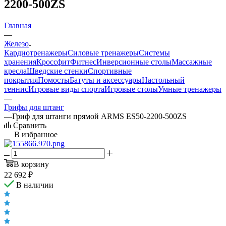
2200-500ZS
Главная
—
Железо
Кардиотренажеры
Силовые тренажеры
Системы
хранения
Кроссфит
Фитнес
Инверсионные столы
Массажные
кресла
Шведские стенки
Спортивные
покрытия
Помосты
Батуты и аксессуары
Настольный
теннис
Игровые виды спорта
Игровые столы
Умные тренажеры
—
Грифы для штанг
—
Гриф для штанги прямой ARMS ES50-2200-500ZS
Сравнить
В избранное
В корзину
22 692
₽
В наличии