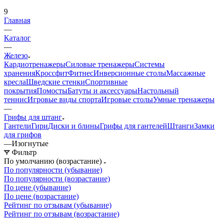
9
Главная
—
Каталог
—
Железо
Кардиотренажеры
Силовые тренажеры
Системы
хранения
Кроссфит
Фитнес
Инверсионные столы
Массажные
кресла
Шведские стенки
Спортивные
покрытия
Помосты
Батуты и аксессуары
Настольный
теннис
Игровые виды спорта
Игровые столы
Умные тренажеры
—
Грифы для штанг
Гантели
Гири
Диски и блины
Грифы для гантелей
Штанги
Замки
для грифов
—
Изогнутые
Фильтр
По умолчанию (возрастание)
По популярности (убывание)
По популярности (возрастание)
По цене (убывание)
По цене (возрастание)
Рейтинг по отзывам (убывание)
Рейтинг по отзывам (возрастание)