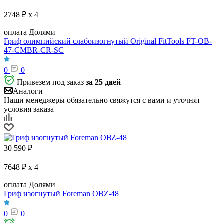
2748 ₽ x 4
оплата Долями
Гриф олимпийский слабоизогнутый Original FitTools FT-OB-
47-CMBR-CR-SC
0
0
Привезем под заказ
за 25 дней
Аналоги
Наши менеджеры обязательно свяжутся с вами и уточнят
условия заказа
30 590
₽
7648 ₽ x 4
оплата Долями
Гриф изогнутый Foreman OBZ-48
0
0