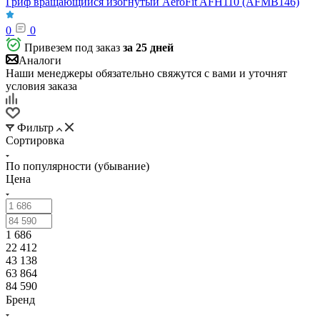
Гриф вращающийся изогнутый AeroFit AFH110 (AFMB146)
0
0
Привезем под заказ
за 25 дней
Аналоги
Наши менеджеры обязательно свяжутся с вами и уточнят
условия заказа
Фильтр
Сортировка
По популярности (убывание)
Цена
1 686
22 412
43 138
63 864
84 590
Бренд