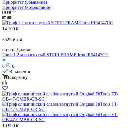
Приоритет (убывание)
Приоритет (возрастание)
14 100
₽
3525 ₽ x 4
оплата Долями
Гриф 1,2 м изогнутый STEELFRAME Iron IR94147CC
0
0
В наличии
В корзину
10 990
₽