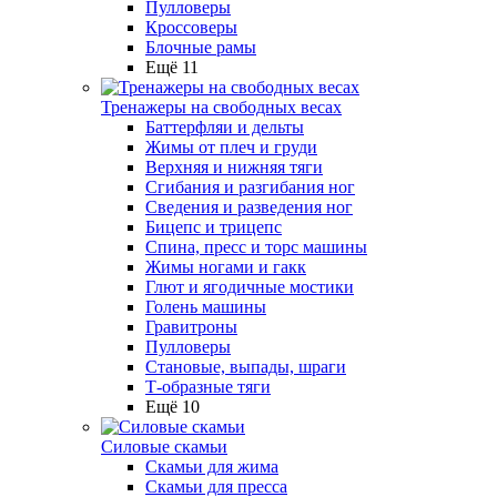
Пулловеры
Кроссоверы
Блочные рамы
Ещё 11
Тренажеры на свободных весах
Баттерфляи и дельты
Жимы от плеч и груди
Верхняя и нижняя тяги
Сгибания и разгибания ног
Сведения и разведения ног
Бицепс и трицепс
Спина, пресс и торс машины
Жимы ногами и гакк
Глют и ягодичные мостики
Голень машины
Гравитроны
Пулловеры
Становые, выпады, шраги
Т-образные тяги
Ещё 10
Силовые скамьи
Скамьи для жима
Скамьи для пресса