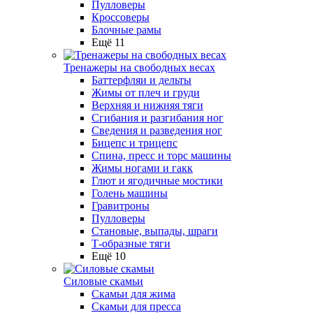
Пулловеры
Кроссоверы
Блочные рамы
Ещё 11
Тренажеры на свободных весах
Баттерфляи и дельты
Жимы от плеч и груди
Верхняя и нижняя тяги
Сгибания и разгибания ног
Сведения и разведения ног
Бицепс и трицепс
Спина, пресс и торс машины
Жимы ногами и гакк
Глют и ягодичные мостики
Голень машины
Гравитроны
Пулловеры
Становые, выпады, шраги
Т-образные тяги
Ещё 10
Силовые скамьи
Скамьи для жима
Скамьи для пресса