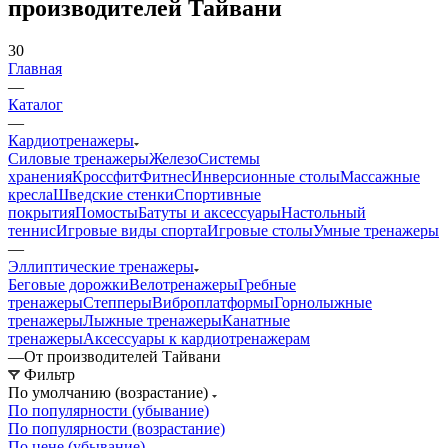
производителей Тайвани
30
Главная
—
Каталог
—
Кардиотренажеры
Силовые тренажеры
Железо
Системы
хранения
Кроссфит
Фитнес
Инверсионные столы
Массажные
кресла
Шведские стенки
Спортивные
покрытия
Помосты
Батуты и аксессуары
Настольный
теннис
Игровые виды спорта
Игровые столы
Умные тренажеры
—
Эллиптические тренажеры
Беговые дорожки
Велотренажеры
Гребные
тренажеры
Степперы
Виброплатформы
Горнолыжные
тренажеры
Лыжные тренажеры
Канатные
тренажеры
Аксессуары к кардиотренажерам
—
От производителей Тайвани
Фильтр
По умолчанию (возрастание)
По популярности (убывание)
По популярности (возрастание)
По цене (убывание)