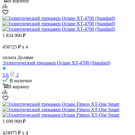
В корзину
1 834 900
₽
458725 ₽ x 4
оплата Долями
Эллиптический тренажер Octane XT-4700 (Standard)
5.0
2
В наличии
В корзину
1 699 900
₽
424975 ₽ x 4