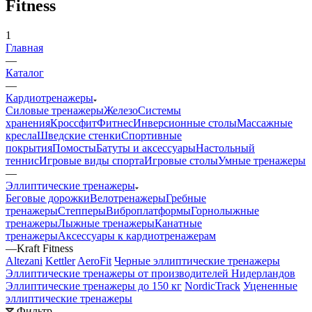
Fitness
1
Главная
—
Каталог
—
Кардиотренажеры
Силовые тренажеры
Железо
Системы
хранения
Кроссфит
Фитнес
Инверсионные столы
Массажные
кресла
Шведские стенки
Спортивные
покрытия
Помосты
Батуты и аксессуары
Настольный
теннис
Игровые виды спорта
Игровые столы
Умные тренажеры
—
Эллиптические тренажеры
Беговые дорожки
Велотренажеры
Гребные
тренажеры
Степперы
Виброплатформы
Горнолыжные
тренажеры
Лыжные тренажеры
Канатные
тренажеры
Аксессуары к кардиотренажерам
—
Kraft Fitness
Altezani
Kettler
AeroFit
Черные эллиптические тренажеры
Эллиптические тренажеры от производителей Нидерландов
Эллиптические тренажеры до 150 кг
NordicTrack
Уцененные
эллиптические тренажеры
Фильтр