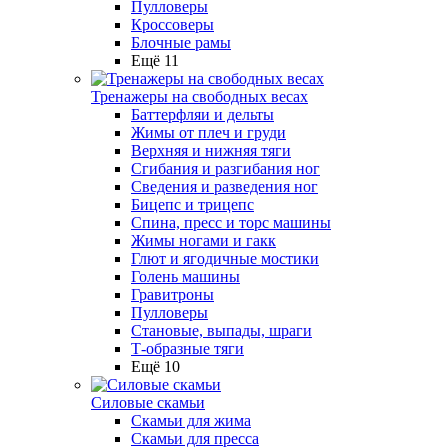
Пулловеры
Кроссоверы
Блочные рамы
Ещё 11
Тренажеры на свободных весах
Баттерфляи и дельты
Жимы от плеч и груди
Верхняя и нижняя тяги
Сгибания и разгибания ног
Сведения и разведения ног
Бицепс и трицепс
Спина, пресс и торс машины
Жимы ногами и гакк
Глют и ягодичные мостики
Голень машины
Гравитроны
Пулловеры
Становые, выпады, шраги
Т-образные тяги
Ещё 10
Силовые скамьи
Скамьи для жима
Скамьи для пресса