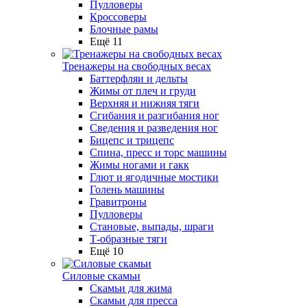
Пулловеры
Кроссоверы
Блочные рамы
Ещё 11
Тренажеры на свободных весах
Баттерфляи и дельты
Жимы от плеч и груди
Верхняя и нижняя тяги
Сгибания и разгибания ног
Сведения и разведения ног
Бицепс и трицепс
Спина, пресс и торс машины
Жимы ногами и гакк
Глют и ягодичные мостики
Голень машины
Гравитроны
Пулловеры
Становые, выпады, шраги
Т-образные тяги
Ещё 10
Силовые скамьи
Скамьи для жима
Скамьи для пресса