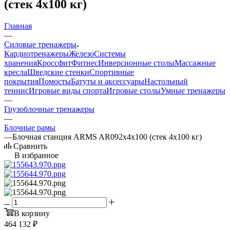
(стек 4х100 кг)
Главная
—
Силовые тренажеры
Кардиотренажеры
Железо
Системы
хранения
Кроссфит
Фитнес
Инверсионные столы
Массажные
кресла
Шведские стенки
Спортивные
покрытия
Помосты
Батуты и аксессуары
Настольный
теннис
Игровые виды спорта
Игровые столы
Умные тренажеры
—
Грузоблочные тренажеры
—
Блочные рамы
—
Блочная станция ARMS AR092х4х100 (стек 4х100 кг)
Сравнить
В избранное
В корзину
464 132
₽