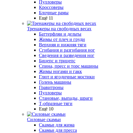
Пулловеры
Кроссоверы
Блочные рамы
Ещё 11
Тренажеры на свободных весах
Баттерфляи и дельты
Жимы от плеч и груди
Верхняя и нижняя тяги
Сгибания и разгибания ног
Сведения и разведения ног
Бицепс и трицепс
Спина, пресс и торс машины
Жимы ногами и гакк
Глют и ягодичные мостики
Голень машины
Гравитроны
Пулловеры
Становые, выпады, шраги
Т-образные тяги
Ещё 10
Силовые скамьи
Скамьи для жима
Скамьи для пресса