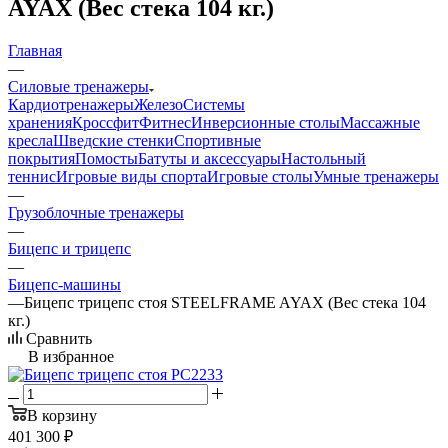
AYAX (Вес стека 104 кг.)
Главная
—
Силовые тренажеры
Кардиотренажеры
Железо
Системы
хранения
Кроссфит
Фитнес
Инверсионные столы
Массажные
кресла
Шведские стенки
Спортивные
покрытия
Помосты
Батуты и аксессуары
Настольный
теннис
Игровые виды спорта
Игровые столы
Умные тренажеры
—
Грузоблочные тренажеры
—
Бицепс и трицепс
—
Бицепс-машины
—
Бицепс трицепс стоя STEELFRAME AYAX (Вес стека 104
кг.)
Сравнить
В избранное
В корзину
401 300
₽