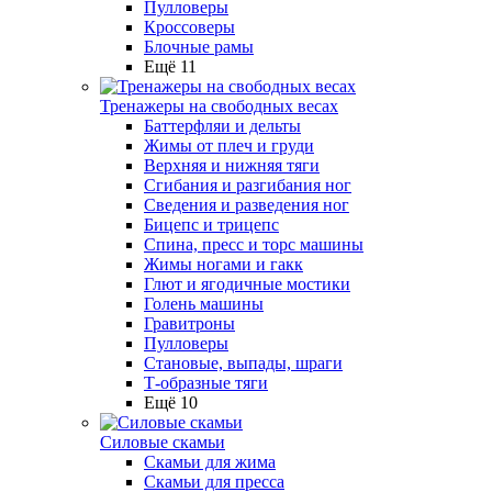
Пулловеры
Кроссоверы
Блочные рамы
Ещё 11
Тренажеры на свободных весах
Баттерфляи и дельты
Жимы от плеч и груди
Верхняя и нижняя тяги
Сгибания и разгибания ног
Сведения и разведения ног
Бицепс и трицепс
Спина, пресс и торс машины
Жимы ногами и гакк
Глют и ягодичные мостики
Голень машины
Гравитроны
Пулловеры
Становые, выпады, шраги
Т-образные тяги
Ещё 10
Силовые скамьи
Скамьи для жима
Скамьи для пресса