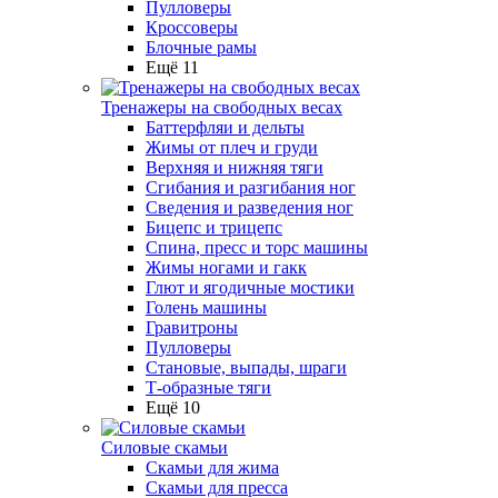
Пулловеры
Кроссоверы
Блочные рамы
Ещё 11
Тренажеры на свободных весах
Баттерфляи и дельты
Жимы от плеч и груди
Верхняя и нижняя тяги
Сгибания и разгибания ног
Сведения и разведения ног
Бицепс и трицепс
Спина, пресс и торс машины
Жимы ногами и гакк
Глют и ягодичные мостики
Голень машины
Гравитроны
Пулловеры
Становые, выпады, шраги
Т-образные тяги
Ещё 10
Силовые скамьи
Скамьи для жима
Скамьи для пресса