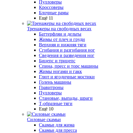
Пулловеры
Кроссоверы
Блочные рамы
Ещё 11
Тренажеры на свободных весах
Баттерфляи и дельты
Жимы от плеч и груди
Верхняя и нижняя тяги
Сгибания и разгибания ног
Сведения и разведения ног
Бицепс и трицепс
Спина, пресс и торс машины
Жимы ногами и гакк
Глют и ягодичные мостики
Голень машины
Гравитроны
Пулловеры
Становые, выпады, шраги
Т-образные тяги
Ещё 10
Силовые скамьи
Скамьи для жима
Скамьи для пресса