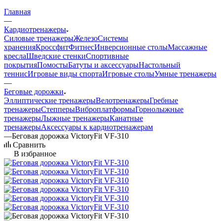
Главная
—
Кардиотренажеры
Силовые тренажеры
Железо
Системы
хранения
Кроссфит
Фитнес
Инверсионные столы
Массажные
кресла
Шведские стенки
Спортивные
покрытия
Помосты
Батуты и аксессуары
Настольный
теннис
Игровые виды спорта
Игровые столы
Умные тренажеры
—
Беговые дорожки
Эллиптические тренажеры
Велотренажеры
Гребные
тренажеры
Степперы
Виброплатформы
Горнолыжные
тренажеры
Лыжные тренажеры
Канатные
тренажеры
Аксессуары к кардиотренажерам
—
Беговая дорожка VictoryFit VF-310
Сравнить
В избранное