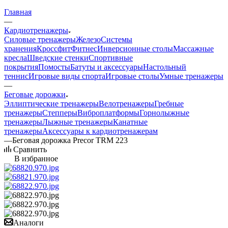
Главная
—
Кардиотренажеры
Силовые тренажеры
Железо
Системы
хранения
Кроссфит
Фитнес
Инверсионные столы
Массажные
кресла
Шведские стенки
Спортивные
покрытия
Помосты
Батуты и аксессуары
Настольный
теннис
Игровые виды спорта
Игровые столы
Умные тренажеры
—
Беговые дорожки
Эллиптические тренажеры
Велотренажеры
Гребные
тренажеры
Степперы
Виброплатформы
Горнолыжные
тренажеры
Лыжные тренажеры
Канатные
тренажеры
Аксессуары к кардиотренажерам
—
Беговая дорожка Precor TRM 223
Сравнить
В избранное
Аналоги