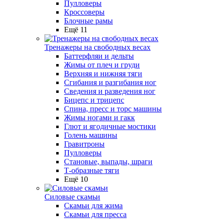
Пулловеры
Кроссоверы
Блочные рамы
Ещё 11
Тренажеры на свободных весах
Баттерфляи и дельты
Жимы от плеч и груди
Верхняя и нижняя тяги
Сгибания и разгибания ног
Сведения и разведения ног
Бицепс и трицепс
Спина, пресс и торс машины
Жимы ногами и гакк
Глют и ягодичные мостики
Голень машины
Гравитроны
Пулловеры
Становые, выпады, шраги
Т-образные тяги
Ещё 10
Силовые скамьи
Скамьи для жима
Скамьи для пресса