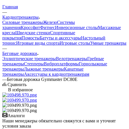
Главная
—
Кардиотренажеры
Силовые тренажеры
Железо
Системы
хранения
Кроссфит
Фитнес
Инверсионные столы
Массажные
кресла
Шведские стенки
Спортивные
покрытия
Помосты
Батуты и аксессуары
Настольный
теннис
Игровые виды спорта
Игровые столы
Умные тренажеры
—
Беговые дорожки
Эллиптические тренажеры
Велотренажеры
Гребные
тренажеры
Степперы
Виброплатформы
Горнолыжные
тренажеры
Лыжные тренажеры
Канатные
тренажеры
Аксессуары к кардиотренажерам
—
Беговая дорожка Gymmaster DC80E
Сравнить
В избранное
Аналоги
Наши менеджеры обязательно свяжутся с вами и уточнят
условия заказа