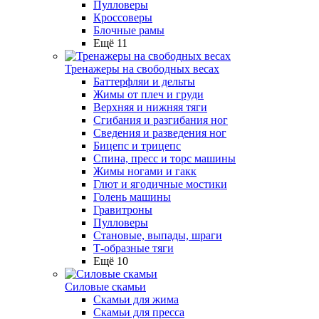
Пулловеры
Кроссоверы
Блочные рамы
Ещё 11
Тренажеры на свободных весах
Баттерфляи и дельты
Жимы от плеч и груди
Верхняя и нижняя тяги
Сгибания и разгибания ног
Сведения и разведения ног
Бицепс и трицепс
Спина, пресс и торс машины
Жимы ногами и гакк
Глют и ягодичные мостики
Голень машины
Гравитроны
Пулловеры
Становые, выпады, шраги
Т-образные тяги
Ещё 10
Силовые скамьи
Скамьи для жима
Скамьи для пресса