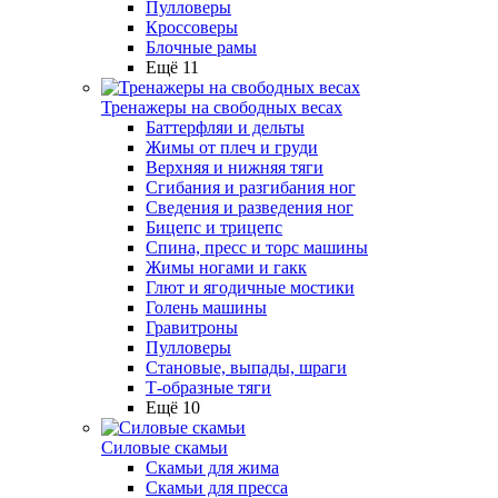
Пулловеры
Кроссоверы
Блочные рамы
Ещё 11
Тренажеры на свободных весах
Баттерфляи и дельты
Жимы от плеч и груди
Верхняя и нижняя тяги
Сгибания и разгибания ног
Сведения и разведения ног
Бицепс и трицепс
Спина, пресс и торс машины
Жимы ногами и гакк
Глют и ягодичные мостики
Голень машины
Гравитроны
Пулловеры
Становые, выпады, шраги
Т-образные тяги
Ещё 10
Силовые скамьи
Скамьи для жима
Скамьи для пресса