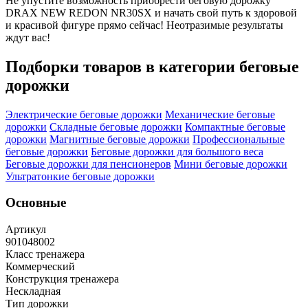
Не упустите возможность приобрести беговую дорожку
DRAX NEW REDON NR30SX и начать свой путь к здоровой
и красивой фигуре прямо сейчас! Неотразимые результаты
ждут вас!
Подборки товаров в категории
беговые
дорожки
Электрические беговые дорожки
Механические беговые
дорожки
Складные беговые дорожки
Компактные беговые
дорожки
Магнитные беговые дорожки
Профессиональные
беговые дорожки
Беговые дорожки для большого веса
Беговые дорожки для пенсионеров
Мини беговые дорожки
Ультратонкие беговые дорожки
Основные
Артикул
901048002
Класс тренажера
Коммерческий
Конструкция тренажера
Нескладная
Тип дорожки