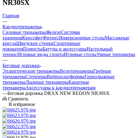
NR30SX
Главная
—
Кардиотренажеры
Силовые тренажеры
Железо
Системы
хранения
Кроссфит
Фитнес
Инверсионные столы
Массажные
кресла
Шведские стенки
Спортивные
покрытия
Помосты
Батуты и аксессуары
Настольный
теннис
Игровые виды спорта
Игровые столы
Умные тренажеры
—
Беговые дорожки
Эллиптические тренажеры
Велотренажеры
Гребные
тренажеры
Степперы
Виброплатформы
Горнолыжные
тренажеры
Лыжные тренажеры
Канатные
тренажеры
Аксессуары к кардиотренажерам
—
Беговая дорожка DRAX NEW REDON NR30SX
Сравнить
В избранное