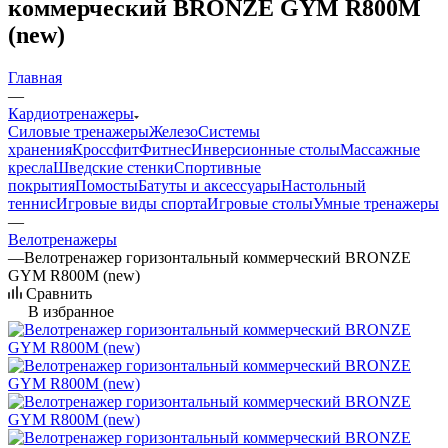
коммерческий BRONZE GYM R800M
(new)
Главная
—
Кардиотренажеры
Силовые тренажеры
Железо
Системы
хранения
Кроссфит
Фитнес
Инверсионные столы
Массажные
кресла
Шведские стенки
Спортивные
покрытия
Помосты
Батуты и аксессуары
Настольный
теннис
Игровые виды спорта
Игровые столы
Умные тренажеры
—
Велотренажеры
—
Велотренажер горизонтальный коммерческий BRONZE
GYM R800M (new)
Сравнить
В избранное