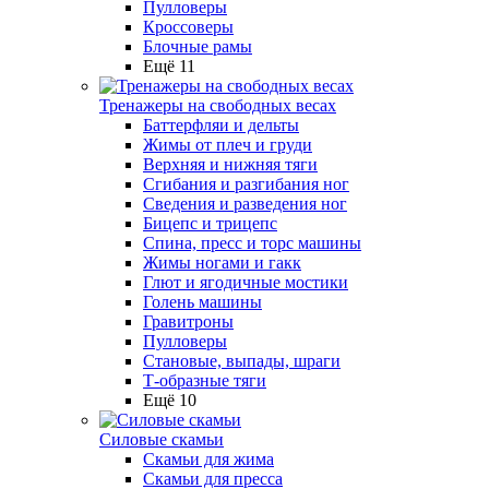
Пулловеры
Кроссоверы
Блочные рамы
Ещё 11
Тренажеры на свободных весах
Баттерфляи и дельты
Жимы от плеч и груди
Верхняя и нижняя тяги
Сгибания и разгибания ног
Сведения и разведения ног
Бицепс и трицепс
Спина, пресс и торс машины
Жимы ногами и гакк
Глют и ягодичные мостики
Голень машины
Гравитроны
Пулловеры
Становые, выпады, шраги
Т-образные тяги
Ещё 10
Силовые скамьи
Скамьи для жима
Скамьи для пресса