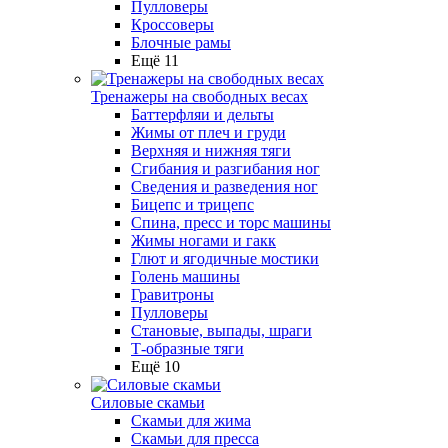
Пулловеры
Кроссоверы
Блочные рамы
Ещё 11
Тренажеры на свободных весах
Баттерфляи и дельты
Жимы от плеч и груди
Верхняя и нижняя тяги
Сгибания и разгибания ног
Сведения и разведения ног
Бицепс и трицепс
Спина, пресс и торс машины
Жимы ногами и гакк
Глют и ягодичные мостики
Голень машины
Гравитроны
Пулловеры
Становые, выпады, шраги
Т-образные тяги
Ещё 10
Силовые скамьи
Скамьи для жима
Скамьи для пресса