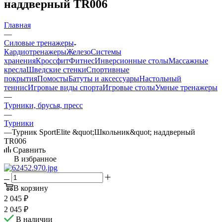
наддверный TR006
Главная
—
Силовые тренажеры
Кардиотренажеры
Железо
Системы
хранения
Кроссфит
Фитнес
Инверсионные столы
Массажные
кресла
Шведские стенки
Спортивные
покрытия
Помосты
Батуты и аксессуары
Настольный
теннис
Игровые виды спорта
Игровые столы
Умные тренажеры
—
Турники, брусья, пресс
—
Турники
—
Турник SportElite &quot;Школьник&quot; наддверный
TR006
Сравнить
В избранное
В корзину
2 045
₽
2 045
₽
В наличии