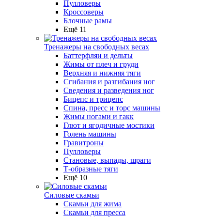
Пулловеры
Кроссоверы
Блочные рамы
Ещё 11
Тренажеры на свободных весах
Баттерфляи и дельты
Жимы от плеч и груди
Верхняя и нижняя тяги
Сгибания и разгибания ног
Сведения и разведения ног
Бицепс и трицепс
Спина, пресс и торс машины
Жимы ногами и гакк
Глют и ягодичные мостики
Голень машины
Гравитроны
Пулловеры
Становые, выпады, шраги
Т-образные тяги
Ещё 10
Силовые скамьи
Скамьи для жима
Скамьи для пресса