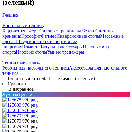
(зеленый)
Главная
—
Настольный теннис
Кардиотренажеры
Силовые тренажеры
Железо
Системы
хранения
Кроссфит
Фитнес
Инверсионные столы
Массажные
кресла
Шведские стенки
Спортивные
покрытия
Помосты
Батуты и аксессуары
Игровые виды
спорта
Игровые столы
Умные тренажеры
—
Теннисные столы
Роботы для настольного тенниса
Аксессуары для настольного
тенниса
—
Теннисный стол Start Line Leader (зеленый)
Сравнить
В избранное
Лучшая цена