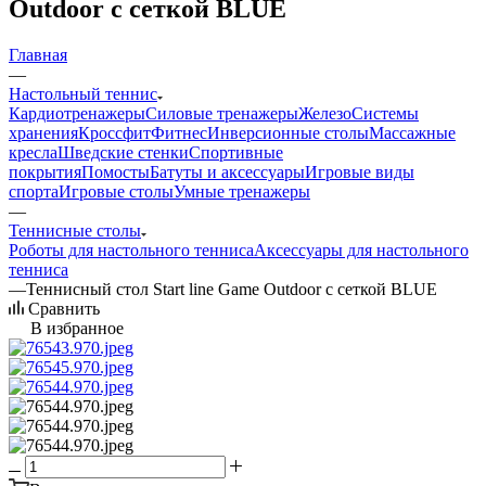
Outdoor с сеткой BLUE
Главная
—
Настольный теннис
Кардиотренажеры
Силовые тренажеры
Железо
Системы
хранения
Кроссфит
Фитнес
Инверсионные столы
Массажные
кресла
Шведские стенки
Спортивные
покрытия
Помосты
Батуты и аксессуары
Игровые виды
спорта
Игровые столы
Умные тренажеры
—
Теннисные столы
Роботы для настольного тенниса
Аксессуары для настольного
тенниса
—
Теннисный стол Start line Game Outdoor с сеткой BLUE
Сравнить
В избранное