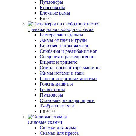
Пулловеры
Кроссоверы
Блочные рамы
Ещё 11
Тренажеры на свободных весах
Баттерфляи и дельты
Жимы от плеч и груди
Верхняя и нижняя тяги
Сгибания и разгибания ног
Сведения и разведения ног
Бицепс и трицепс
Спина, пресс и торс машины
Жимы ногами и гакк
Глют и ягодичные мостики
Голень машины
Гравитроны
Пулловеры
Становые, выпады, шраги
Т-образные тяги
Ещё 10
Силовые скамьи
Скамьи для жима
Скамьи для пресса