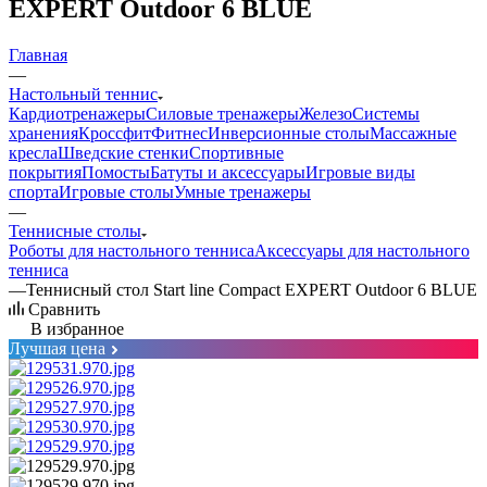
EXPERT Outdoor 6 BLUE
Главная
—
Настольный теннис
Кардиотренажеры
Силовые тренажеры
Железо
Системы
хранения
Кроссфит
Фитнес
Инверсионные столы
Массажные
кресла
Шведские стенки
Спортивные
покрытия
Помосты
Батуты и аксессуары
Игровые виды
спорта
Игровые столы
Умные тренажеры
—
Теннисные столы
Роботы для настольного тенниса
Аксессуары для настольного
тенниса
—
Теннисный стол Start line Compact EXPERT Outdoor 6 BLUE
Сравнить
В избранное
Лучшая цена