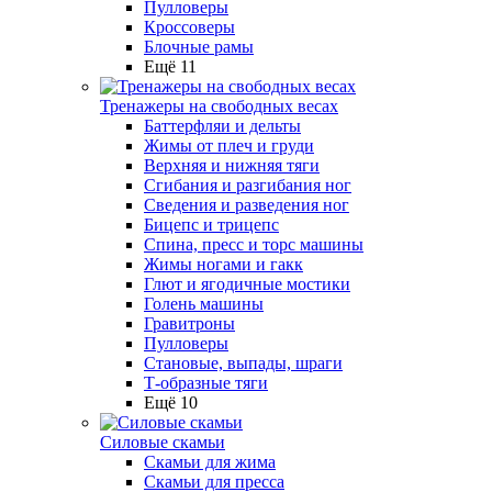
Пулловеры
Кроссоверы
Блочные рамы
Ещё 11
Тренажеры на свободных весах
Баттерфляи и дельты
Жимы от плеч и груди
Верхняя и нижняя тяги
Сгибания и разгибания ног
Сведения и разведения ног
Бицепс и трицепс
Спина, пресс и торс машины
Жимы ногами и гакк
Глют и ягодичные мостики
Голень машины
Гравитроны
Пулловеры
Становые, выпады, шраги
Т-образные тяги
Ещё 10
Силовые скамьи
Скамьи для жима
Скамьи для пресса