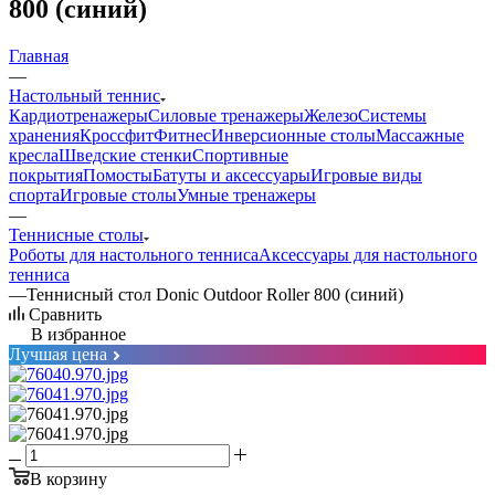
800 (синий)
Главная
—
Настольный теннис
Кардиотренажеры
Силовые тренажеры
Железо
Системы
хранения
Кроссфит
Фитнес
Инверсионные столы
Массажные
кресла
Шведские стенки
Спортивные
покрытия
Помосты
Батуты и аксессуары
Игровые виды
спорта
Игровые столы
Умные тренажеры
—
Теннисные столы
Роботы для настольного тенниса
Аксессуары для настольного
тенниса
—
Теннисный стол Donic Outdoor Roller 800 (синий)
Сравнить
В избранное
Лучшая цена
В корзину