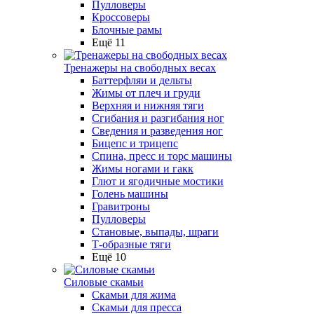
Пулловеры
Кроссоверы
Блочные рамы
Ещё 11
Тренажеры на свободных весах
Баттерфляи и дельты
Жимы от плеч и груди
Верхняя и нижняя тяги
Сгибания и разгибания ног
Сведения и разведения ног
Бицепс и трицепс
Спина, пресс и торс машины
Жимы ногами и гакк
Глют и ягодичные мостики
Голень машины
Гравитроны
Пулловеры
Становые, выпады, шраги
Т-образные тяги
Ещё 10
Силовые скамьи
Скамьи для жима
Скамьи для пресса