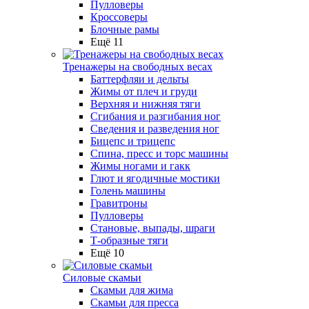
Пулловеры
Кроссоверы
Блочные рамы
Ещё 11
Тренажеры на свободных весах
Баттерфляи и дельты
Жимы от плеч и груди
Верхняя и нижняя тяги
Сгибания и разгибания ног
Сведения и разведения ног
Бицепс и трицепс
Спина, пресс и торс машины
Жимы ногами и гакк
Глют и ягодичные мостики
Голень машины
Гравитроны
Пулловеры
Становые, выпады, шраги
Т-образные тяги
Ещё 10
Силовые скамьи
Скамьи для жима
Скамьи для пресса