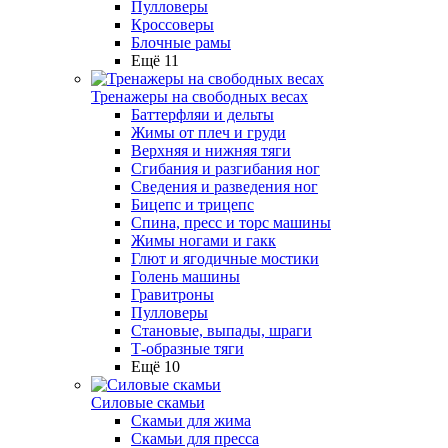
Пулловеры
Кроссоверы
Блочные рамы
Ещё 11
Тренажеры на свободных весах
Баттерфляи и дельты
Жимы от плеч и груди
Верхняя и нижняя тяги
Сгибания и разгибания ног
Сведения и разведения ног
Бицепс и трицепс
Спина, пресс и торс машины
Жимы ногами и гакк
Глют и ягодичные мостики
Голень машины
Гравитроны
Пулловеры
Становые, выпады, шраги
Т-образные тяги
Ещё 10
Силовые скамьи
Скамьи для жима
Скамьи для пресса