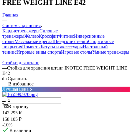
FREE WEIGHT LINE E42
Главная
—
Системы хранения
Кардиотренажеры
Силовые
тренажеры
Железо
Кроссфит
Фитнес
Инверсионные
столы
Массажные кресла
Шведские стенки
Спортивные
покрытия
Помосты
Батуты и аксессуары
Настольный
теннис
Игровые виды спорта
Игровые столы
Умные тренажеры
—
Стойки для штанг
—
Стойка для хранения штанг INOTEC FREE WEIGHT LINE
E42
Сравнить
В избранное
Лучшая цена
В корзину
142 295
₽
158 105
₽
-
10
%
В наличии