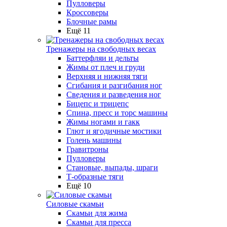
Пулловеры
Кроссоверы
Блочные рамы
Ещё 11
Тренажеры на свободных весах
Баттерфляи и дельты
Жимы от плеч и груди
Верхняя и нижняя тяги
Сгибания и разгибания ног
Сведения и разведения ног
Бицепс и трицепс
Спина, пресс и торс машины
Жимы ногами и гакк
Глют и ягодичные мостики
Голень машины
Гравитроны
Пулловеры
Становые, выпады, шраги
Т-образные тяги
Ещё 10
Силовые скамьи
Скамьи для жима
Скамьи для пресса