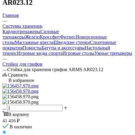
AR023.12
Главная
—
Системы хранения
Кардиотренажеры
Силовые
тренажеры
Железо
Кроссфит
Фитнес
Инверсионные
столы
Массажные кресла
Шведские стенки
Спортивные
покрытия
Помосты
Батуты и аксессуары
Настольный
теннис
Игровые виды спорта
Игровые столы
Умные тренажеры
—
Стойки для грифов
—
Стойка для хранения грифов ARMS AR023.12
Сравнить
В избранное
В корзину
41 416
₽
В наличии