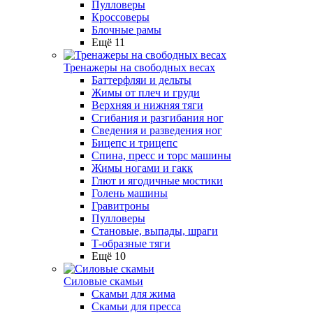
Пулловеры
Кроссоверы
Блочные рамы
Ещё 11
Тренажеры на свободных весах
Баттерфляи и дельты
Жимы от плеч и груди
Верхняя и нижняя тяги
Сгибания и разгибания ног
Сведения и разведения ног
Бицепс и трицепс
Спина, пресс и торс машины
Жимы ногами и гакк
Глют и ягодичные мостики
Голень машины
Гравитроны
Пулловеры
Становые, выпады, шраги
Т-образные тяги
Ещё 10
Силовые скамьи
Скамьи для жима
Скамьи для пресса