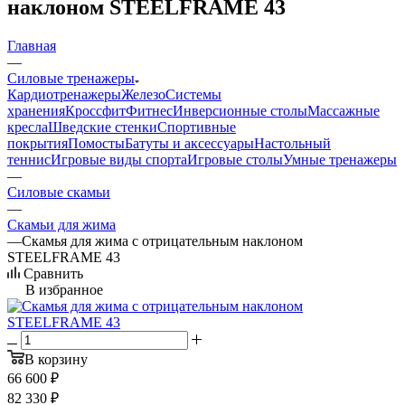
наклоном STEELFRAME 43
Главная
—
Силовые тренажеры
Кардиотренажеры
Железо
Системы
хранения
Кроссфит
Фитнес
Инверсионные столы
Массажные
кресла
Шведские стенки
Спортивные
покрытия
Помосты
Батуты и аксессуары
Настольный
теннис
Игровые виды спорта
Игровые столы
Умные тренажеры
—
Силовые скамьи
—
Скамьи для жима
—
Скамья для жима с отрицательным наклоном
STEELFRAME 43
Сравнить
В избранное
В корзину
66 600
₽
82 330
₽